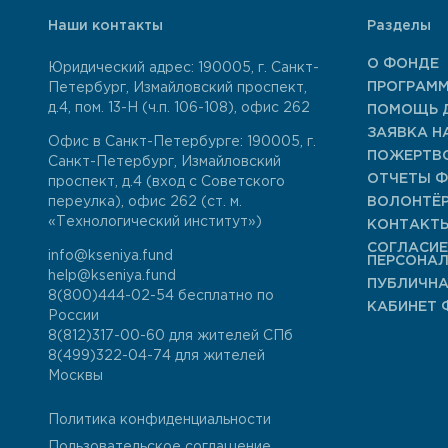
Наши контакты
Разделы
О ФОНДЕ
Юридический адрес: 190005, г. Санкт-
ПРОГРАМ
Петербург, Измайловский проспект,
д.4, пом. 13-Н (ч.п. 106-108), офис 262
ПОМОЩЬ 
ЗАЯВКА Н
Офис в Санкт-Петербурге: 190005, г.
ПОЖЕРТВ
Санкт-Петербург, Измайловский
ОТЧЕТЫ 
проспект, д.4 (вход с Советского
переулка), офис 262 (ст. м.
ВОЛОНТЁ
«Технологический институт»)
КОНТАКТ
СОГЛАСИЕ
info@kseniya.fund
ПЕРСОНА
help@kseniya.fund
ПУБЛИЧНА
8(800)444-02-54
бесплатно по
КАБИНЕТ 
России
8(812)317-00-60
для жителей СПб
8(499)322-04-74
для жителей
Москвы
Политика конфиденциальности
Пользовательское соглашение