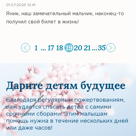
01.07.2025 12:41
Яник, наш замечательный мальчик, наконец-то
получил свой билет в жизнь!
1
...
17
18
19
20
21
...
35
Дарите детям будущее
Благодаря регулярным пожертвованиям,
нам удается спасать детей с самими
срочными сборами! Этим малышам
помощь нужна в течение нескольких дней
или даже часов!