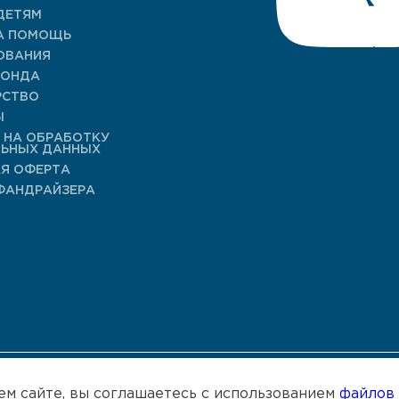
ДЕТЯМ
А ПОМОЩЬ
ОВАНИЯ
ФОНДА
РСТВО
Ы
 НА ОБРАБОТКУ
ЛЬНЫХ ДАННЫХ
Я ОФЕРТА
ФАНДРАЙЗЕРА
спользует сайт kseniya.fund для сбора не облагаемых налог
ем сайте, вы соглашаетесь с использованием
файлов 