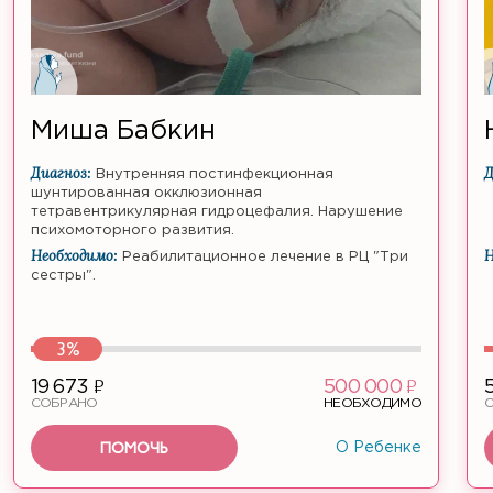
Миша Бабкин
Диагноз:
Д
Внутренняя постинфекционная
шунтированная окклюзионная
тетравентрикулярная гидроцефалия. Нарушение
психомоторного развития.
Необходимо:
Н
Реабилитационное лечение в РЦ "Три
сестры".
3%
ф
ф
19 673
500 000
СОБРАНО
НЕОБХОДИМО
ПОМОЧЬ
О Ребенке