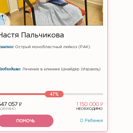
Настя Пальчикова
иагноз:
Острый монобластный лейкоз (РАК)
еобходимо:
Лечение в клинике Шнайдер (Израиль)
47%
ф
ф
547 057
1 150 000
СОБРАНО
НЕОБХОДИМО
ПОМОЧЬ
О Ребенке