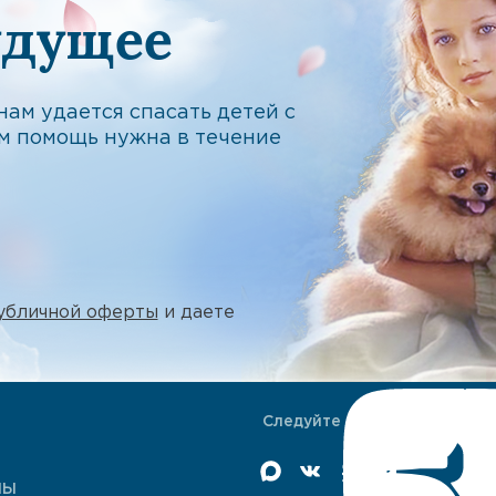
удущее
ам удается спасать детей с
м помощь нужна в течение
убличной оферты
и даете
Следуйте за нами
МЫ