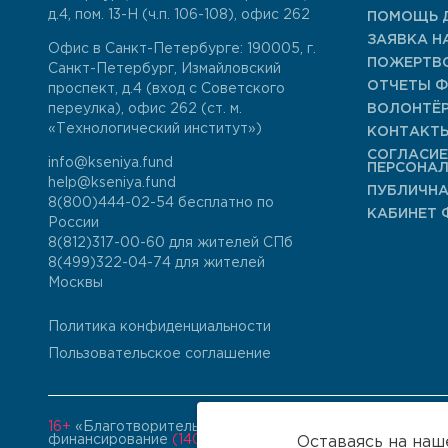
д.4, пом. 13-Н (ч.п. 106-108), офис 262
ПОМОЩЬ 
ЗАЯВКА Н
Офис в Санкт-Петербурге: 190005, г.
ПОЖЕРТВ
Санкт-Петербург, Измайловский
ОТЧЕТЫ 
проспект, д.4 (вход с Советского
переулка), офис 262 (ст. м.
ВОЛОНТЁ
«Технологический институт»)
КОНТАКТ
СОГЛАСИЕ
info@kseniya.fund
ПЕРСОНА
help@kseniya.fund
ПУБЛИЧНА
8(800)444-02-54
бесплатно по
КАБИНЕТ 
России
8(812)317-00-60
для жителей СПб
8(499)322-04-74
для жителей
Москвы
Политика конфиденциальности
Пользовательское соглашение
16+
«Благотворительный фонд «Ксения Спасает Жизни» и
финансирование
(140)
Оставаясь на наш