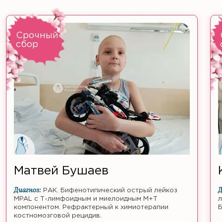
Срочный
сбор
Матвей Бушаев
Диагноз:
Д
РАК. Бифенотипический острый лейкоз
MPAL с Т-лимфоидным и миелоидным M+T
л
компонентом. Рефрактерный к химиотерапии
Б
костномозговой рецидив.