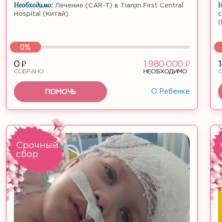
Необходимо:
Н
Лечение (CAR-T) в Tianjin First Central
Hospital (Китай).
с
(
0%
ф
ф
0
1 980 000
СОБРАНО
НЕОБХОДИМО
ПОМОЧЬ
О Ребенке
Срочный
сбор