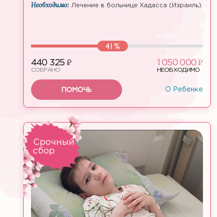
Необходимо:
Лечение в больнице Хадасса (Израиль).
41%
ф
ф
440 325
1 050 000
СОБРАНО
НЕОБХОДИМО
ПОМОЧЬ
О Ребенке
Срочный
сбор