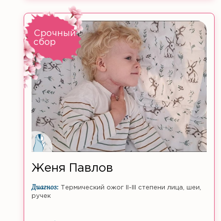
Срочный
сбор
Женя Павлов
Диагноз:
Термический ожог II-III степени лица, шеи,
ручек