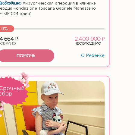
еобходимо:
Хирургическая операция в клинике
ердца Fondazione Toscana Gabriele Monasterio
FTGM) (Италия)
0%
ф
ф
14 664
2 400 000
СОБРАНО
НЕОБХОДИМО
ПОМОЧЬ
О Ребенке
Срочный
сбор