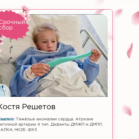
Срочный
сбор
Костя Решетов
иагноз:
Тяжёлые аномалии сердца. Атрезия
егочной артерии 4 тип. Дефекты ДМЖП м ДМПП;
АЛКА; НК2Б; ФК3.