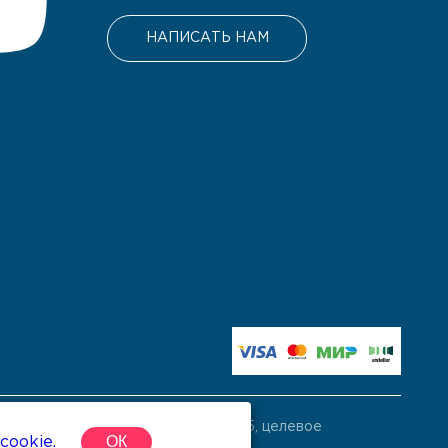
НАПИСАТЬ НАМ
ом пожертвований, ИНН 7814779325, целевое
ОК
cookie.