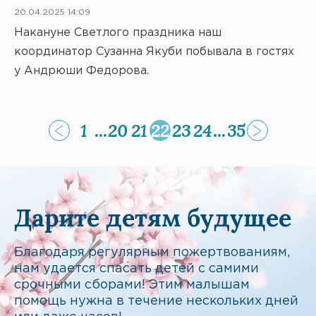
20.04.2025 14:09
Накануне Светлого праздника наш
координатор Сузанна Якуби побывала в гостях
у Андрюши Федорова.
1
...
20
21
22
23
24
...
35
Дарите детям будущее
Благодаря регулярным пожертвованиям,
нам удается спасать детей с самими
срочными сборами! Этим малышам
помощь нужна в течение нескольких дней