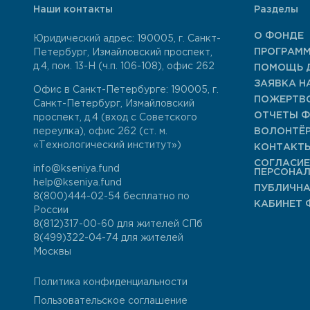
Наши контакты
Разделы
О ФОНДЕ
Юридический адрес: 190005, г. Санкт-
ПРОГРАМ
Петербург, Измайловский проспект,
д.4, пом. 13-Н (ч.п. 106-108), офис 262
ПОМОЩЬ 
ЗАЯВКА Н
Офис в Санкт-Петербурге: 190005, г.
ПОЖЕРТВ
Санкт-Петербург, Измайловский
ОТЧЕТЫ 
проспект, д.4 (вход с Советского
переулка), офис 262 (ст. м.
ВОЛОНТЁ
«Технологический институт»)
КОНТАКТ
СОГЛАСИЕ
info@kseniya.fund
ПЕРСОНА
help@kseniya.fund
ПУБЛИЧНА
8(800)444-02-54
бесплатно по
КАБИНЕТ 
России
8(812)317-00-60
для жителей СПб
8(499)322-04-74
для жителей
Москвы
Политика конфиденциальности
Пользовательское соглашение