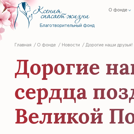
О фонде
Благотворительный фонд
Главная
/
О фонде
/
Новости
/
Дорогие наши друзья!
Дорогие на
сердца поз
Великой П