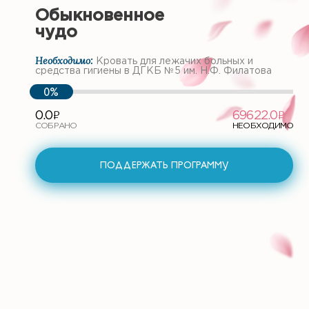
Обыкновенное
чудо
Необходимо:
Кровать для лежачих больных и
средства гигиены в ДГКБ №5 им. Н.Ф. Филатова
0%
ф
ф
0.0
69622.0
СОБРАНО
НЕОБХОДИМО
ПОДДЕРЖАТЬ ПРОГРАММУ