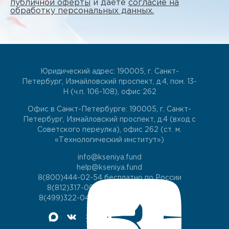
публичной оферты
и даете
согласие на
обработку персональных данных.
Юридический адрес: 190005, г. Санкт-
Петербург, Измайловский проспект, д.4, пом. 13-
Н (ч.п. 106-108), офис 262
Офис в Санкт-Петербурге: 190005, г. Санкт-
Петербург, Измайловский проспект, д.4 (вход с
Советского переулка), офис 262 (ст. м.
«Технологический институт»)
info@kseniya.fund
help@kseniya.fund
8(800)444-02-54
бесплатно по России
8(812)317-00-60
для жителей СПб
8(499)322-04-74
для жителей Москвы