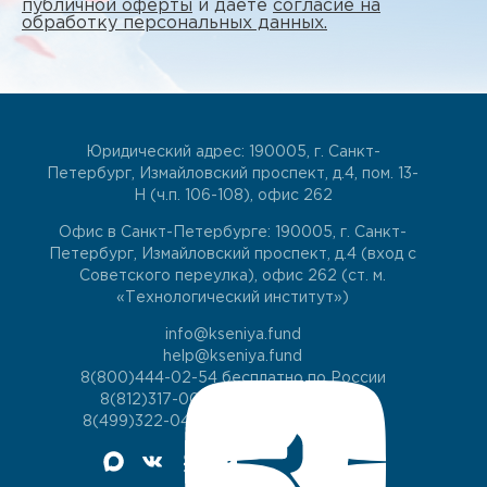
публичной оферты
и даете
согласие на
обработку персональных данных.
Юридический адрес: 190005, г. Санкт-
Петербург, Измайловский проспект, д.4, пом. 13-
Н (ч.п. 106-108), офис 262
Офис в Санкт-Петербурге: 190005, г. Санкт-
Петербург, Измайловский проспект, д.4 (вход с
Советского переулка), офис 262 (ст. м.
«Технологический институт»)
info@kseniya.fund
help@kseniya.fund
8(800)444-02-54
бесплатно по России
8(812)317-00-60
для жителей СПб
8(499)322-04-74
для жителей Москвы