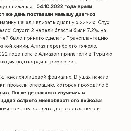
ух снижался...
04.10.2022 года врачи
от же день поставили малышу диагноз
мазику начали вливать дневную химию. Слух
зло. Спустя 2 недели бласты были 7,2%, на
рачей было принято сделать Трансплантацию
дозной химии. Алмаз перенёс его тяжело,
.2022 года папа с Алмазом прилетели в Турцию
ункция подтвердила ремиссию.
х, начался лицевой фациалис. В ушах начала
ники провели операцию, которая проходила 5
огию.
После детального изучения в
ецидив острого миелобластного лейкоза!
чная помощь в оплате дорогостоящего и