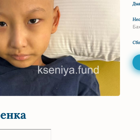
Диа
Нео
Бах
Сбо
бенка