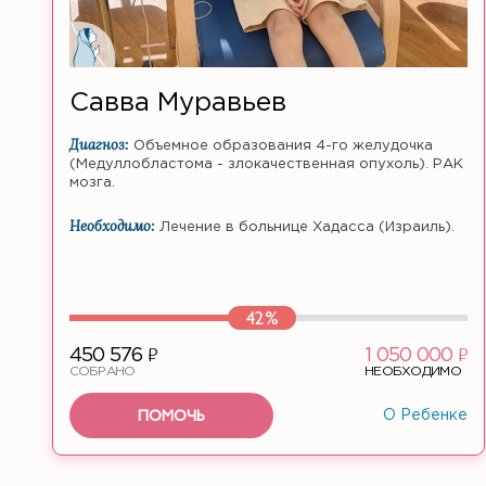
Савва Муравьев
Диагноз:
Объемное образования 4-го желудочка
(Медуллобластома - злокачественная опухоль). РАК
мозга.
Необходимо:
Лечение в больнице Хадасса (Израиль).
42%
ф
ф
450 576
1 050 000
СОБРАНО
НЕОБХОДИМО
ПОМОЧЬ
О Ребенке