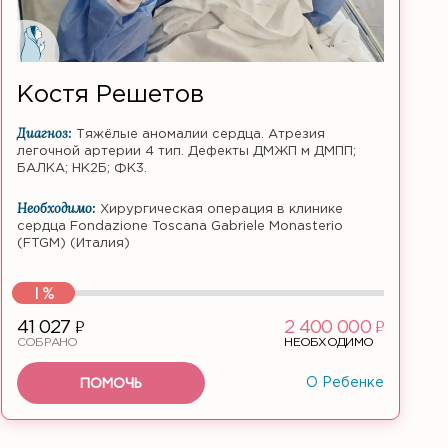
Костя Решетов
Диагноз:
Тяжёлые аномалии сердца. Атрезия
легочной артерии 4 тип. Дефекты ДМЖП м ДМПП;
БАЛКА; НК2Б; ФК3.
Необходимо:
Хирургическая операция в клинике
сердца Fondazione Toscana Gabriele Monasterio
(FTGM) (Италия)
1%
ф
ф
41 027
2 400 000
СОБРАНО
НЕОБХОДИМО
ПОМОЧЬ
О Ребенке