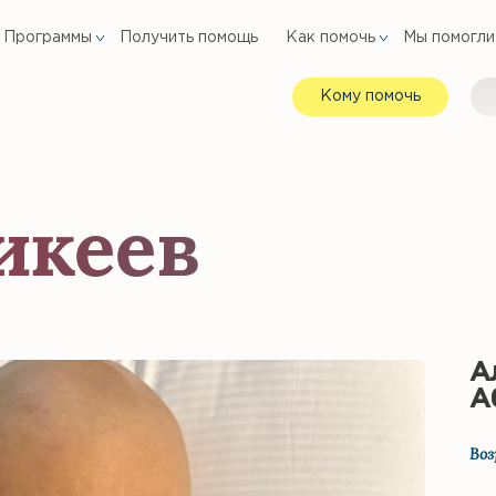
Программы
Получить помощь
Как помочь
Мы помогли
Кому помочь
икеев
А
А
Воз