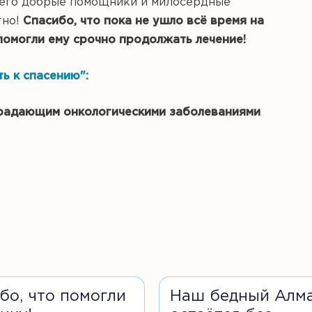
ы его добрые помощники и милосердные
тно!
Спасибо, что пока не ушло всё время на
помогли ему срочно продолжать лечение!
ть к спасению":
страдающим онкологическими заболеваниями
бо, что помогли
Наш бедный Алм