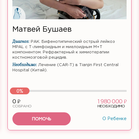
Матвей Бушаев
Диагноз:
РАК. Бифенотипический острый лейкоз
MPAL с Т-лимфоидным и миелоидным M+T
компонентом. Рефрактерный к химиотерапии
костномозговой рецидив.
Необходимо:
Лечение (CAR-T) в Tianjin First Central
Hospital (Китай).
0%
ф
ф
0
1 980 000
СОБРАНО
НЕОБХОДИМО
ПОМОЧЬ
О Ребенке