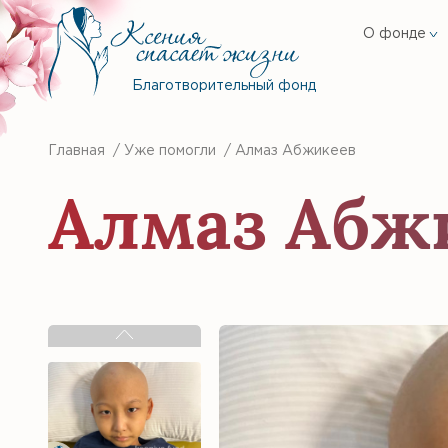
О фонде
Благотворительный фонд
Главная
/
Уже помогли
/
Алмаз Абжикеев
Алмаз Абж