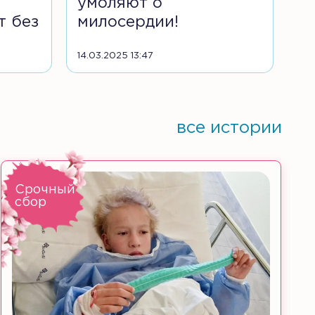
умоляют о
т без
милосердии!
14.03.2025 13:47
все истории
Срочный
сбор