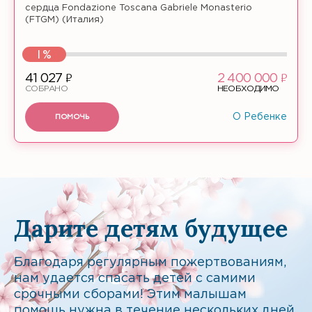
сердца Fondazione Toscana Gabriele Monasterio
(FTGM) (Италия)
1%
ф
ф
41 027
2 400 000
СОБРАНО
НЕОБХОДИМО
ПОМОЧЬ
О Ребенке
Дарите детям будущее
Благодаря регулярным пожертвованиям,
нам удается спасать детей с самими
срочными сборами! Этим малышам
помощь нужна в течение нескольких дней