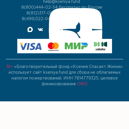
help@kseniya.fund
8(800)444-02-54
бесплатно по России
8(812)317-00-60
для жителей СПб
8(499)322-04-74
для жителей Москвы
16+
«Благотворительный фонд «Ксения Спасает Жизни»
использует сайт kseniya.fund для сбора не облагаемых
налогом пожертвований, ИНН 7814779325, целевое
финансирование
(140)