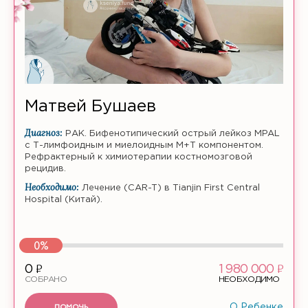
Матвей Бушаев
Диагноз:
РАК. Бифенотипический острый лейкоз MPAL
с Т-лимфоидным и миелоидным M+T компонентом.
Рефрактерный к химиотерапии костномозговой
рецидив.
Необходимо:
Лечение (CAR-T) в Tianjin First Central
Hospital (Китай).
0%
ф
ф
0
1 980 000
СОБРАНО
НЕОБХОДИМО
ПОМОЧЬ
О Ребенке