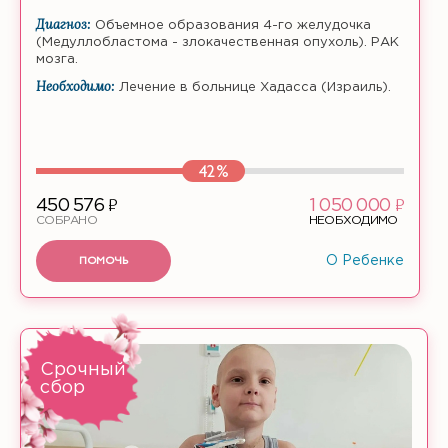
Диагноз:
Объемное образования 4-го желудочка
(Медуллобластома - злокачественная опухоль). РАК
мозга.
Необходимо:
Лечение в больнице Хадасса (Израиль).
42%
ф
ф
450 576
1 050 000
СОБРАНО
НЕОБХОДИМО
ПОМОЧЬ
О Ребенке
Срочный
сбор