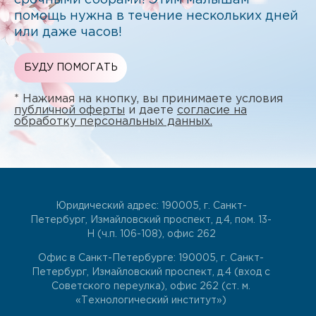
срочными сборами! Этим малышам
помощь нужна в течение нескольких дней
или даже часов!
БУДУ ПОМОГАТЬ
* Нажимая на кнопку, вы принимаете условия
публичной оферты
и даете
согласие на
обработку персональных данных.
Юридический адрес: 190005, г. Санкт-
Петербург, Измайловский проспект, д.4, пом. 13-
Н (ч.п. 106-108), офис 262
Офис в Санкт-Петербурге: 190005, г. Санкт-
Петербург, Измайловский проспект, д.4 (вход с
Советского переулка), офис 262 (ст. м.
«Технологический институт»)