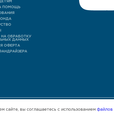
ДЕТЯМ
А ПОМОЩЬ
ОВАНИЯ
ФОНДА
РСТВО
Ы
 НА ОБРАБОТКУ
ЛЬНЫХ ДАННЫХ
Я ОФЕРТА
ФАНДРАЙЗЕРА
спользует сайт kseniya.fund для сбора не облагаемых налог
ем сайте, вы соглашаетесь с использованием
файлов 