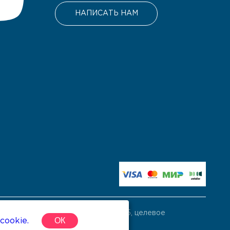
НАПИСАТЬ НАМ
ом пожертвований, ИНН 7814779325, целевое
ОК
cookie.