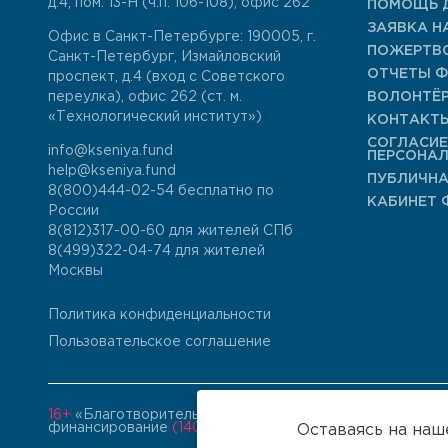
д.4, пом. 13-Н (ч.п. 106-108), офис 262
ПОМОЩЬ 
ЗАЯВКА Н
Офис в Санкт-Петербурге: 190005, г.
ПОЖЕРТВ
Санкт-Петербург, Измайловский
ОТЧЕТЫ 
проспект, д.4 (вход с Советского
переулка), офис 262 (ст. м.
ВОЛОНТЁ
«Технологический институт»)
КОНТАКТ
СОГЛАСИЕ
info@kseniya.fund
ПЕРСОНА
help@kseniya.fund
ПУБЛИЧНА
8(800)444-02-54
бесплатно по
КАБИНЕТ 
России
8(812)317-00-60
для жителей СПб
8(499)322-04-74
для жителей
Москвы
Политика конфиденциальности
Пользовательское соглашение
16+
«Благотворительный фонд «Ксения Спасает Жизни» и
финансирование
(140)
Оставаясь на наш