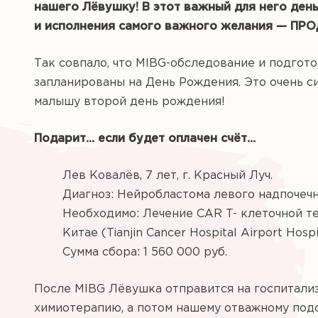
нашего Лëвушку! В этот важный для него ден
и исполнения самого важного желания — П
Так совпало, что MIBG-обследование и подгот
запланированы на День Рождения. Это очень с
малышу второй день рождения!
Подарит... если будет оплачен счёт...
Лев Ковалёв, 7 лет, г. Красный Луч.
Диагноз: Нейробластома левого надпочечн
Необходимо: Лечение СAR T- клеточной те
Китае (Tianjin Cancer Hospital Airport Hospit
Сумма сбора: 1 560 000 руб.
После MIBG Лëвушка отправится на госпитализ
химиотерапию, а потом нашему отважному подо