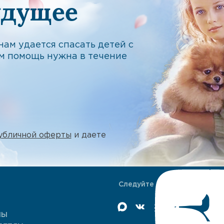
удущее
ам удается спасать детей с
м помощь нужна в течение
убличной оферты
и даете
Следуйте за нами
МЫ