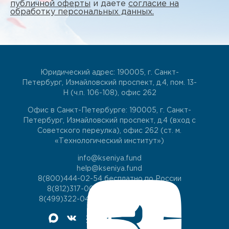
публичной оферты
и даете
согласие на
обработку персональных данных.
Юридический адрес: 190005, г. Санкт-
Петербург, Измайловский проспект, д.4, пом. 13-
Н (ч.п. 106-108), офис 262
Офис в Санкт-Петербурге: 190005, г. Санкт-
Петербург, Измайловский проспект, д.4 (вход с
Советского переулка), офис 262 (ст. м.
«Технологический институт»)
info@kseniya.fund
help@kseniya.fund
8(800)444-02-54
бесплатно по России
8(812)317-00-60
для жителей СПб
8(499)322-04-74
для жителей Москвы