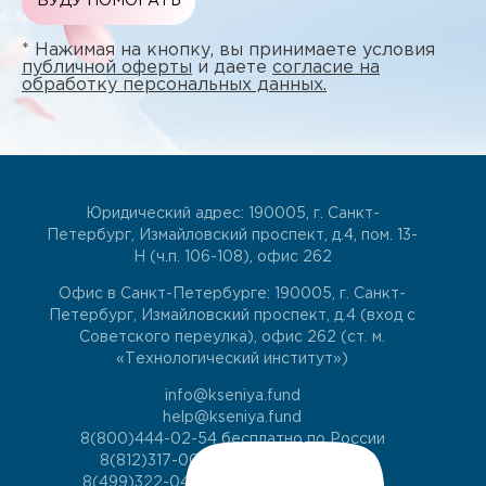
БУДУ ПОМОГАТЬ
* Нажимая на кнопку, вы принимаете условия
публичной оферты
и даете
согласие на
обработку персональных данных.
Юридический адрес: 190005, г. Санкт-
Петербург, Измайловский проспект, д.4, пом. 13-
Н (ч.п. 106-108), офис 262
Офис в Санкт-Петербурге: 190005, г. Санкт-
Петербург, Измайловский проспект, д.4 (вход с
Советского переулка), офис 262 (ст. м.
«Технологический институт»)
info@kseniya.fund
help@kseniya.fund
8(800)444-02-54
бесплатно по России
8(812)317-00-60
для жителей СПб
8(499)322-04-74
для жителей Москвы