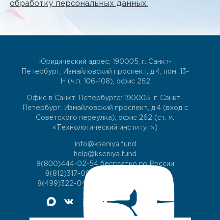
обработку персональных данных.
Юридический адрес: 190005, г. Санкт-
Петербург, Измайловский проспект, д.4, пом. 13-
Н (ч.п. 106-108), офис 262
Офис в Санкт-Петербурге: 190005, г. Санкт-
Петербург, Измайловский проспект, д.4 (вход с
Советского переулка), офис 262 (ст. м.
«Технологический институт»)
info@kseniya.fund
help@kseniya.fund
8(800)444-02-54
бесплатно по России
8(812)317-00-60
для жителей СПб
8(499)322-04-74
для жителей Москвы