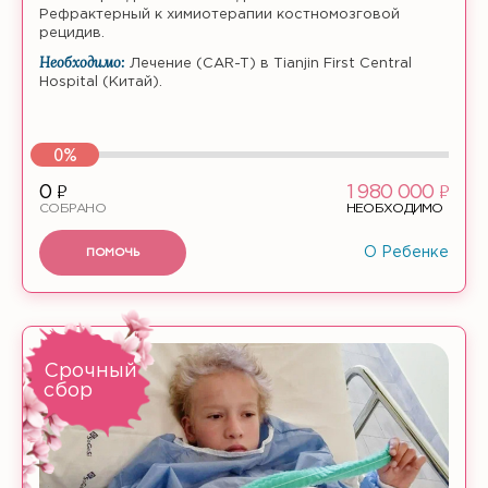
Рефрактерный к химиотерапии костномозговой
рецидив.
Необходимо:
Лечение (CAR-T) в Tianjin First Central
Hospital (Китай).
0%
ф
ф
0
1 980 000
СОБРАНО
НЕОБХОДИМО
ПОМОЧЬ
О Ребенке
Срочный
сбор