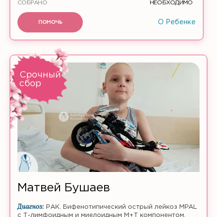
СОБРАНО
НЕОБХОДИМО
ПОМОЧЬ
О Ребенке
Срочный
сбор
Матвей Бушаев
Диагноз:
РАК. Бифенотипический острый лейкоз MPAL
с Т-лимфоидным и миелоидным M+T компонентом.