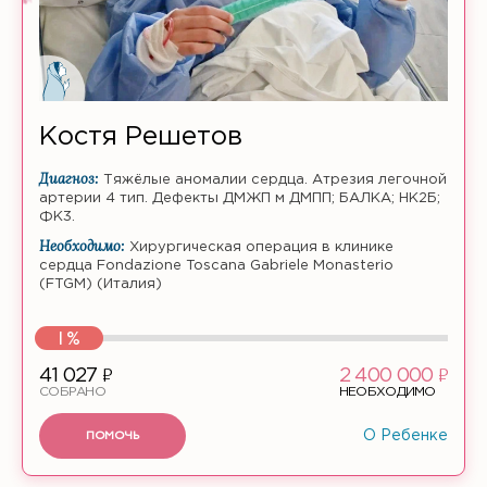
Костя Решетов
Диагноз:
Тяжёлые аномалии сердца. Атрезия легочной
артерии 4 тип. Дефекты ДМЖП м ДМПП; БАЛКА; НК2Б;
ФК3.
Необходимо:
Хирургическая операция в клинике
сердца Fondazione Toscana Gabriele Monasterio
(FTGM) (Италия)
1%
ф
ф
41 027
2 400 000
СОБРАНО
НЕОБХОДИМО
ПОМОЧЬ
О Ребенке