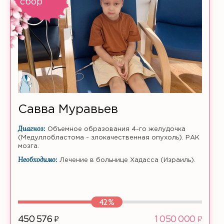
сбор
Савва Муравьев
Диагноз:
Объемное образования 4-го желудочка
(Медуллобластома - злокачественная опухоль). РАК
мозга.
Необходимо:
Лечение в больнице Хадасса (Израиль).
42%
ф
ф
450 576
1 050 000