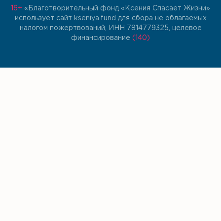
16+
«Благотворительный фонд «Ксения Спасает Жизни»
использует сайт kseniya.fund для сбора не облагаемых
налогом пожертвований, ИНН 7814779325, целевое
финансирование
(140)